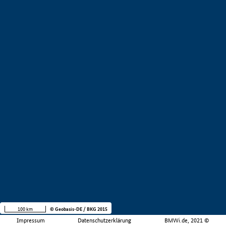
100 km
© Geobasis-DE / BKG 2015
Impressum
Datenschutzerklärung
BMWi.de, 2021 ©