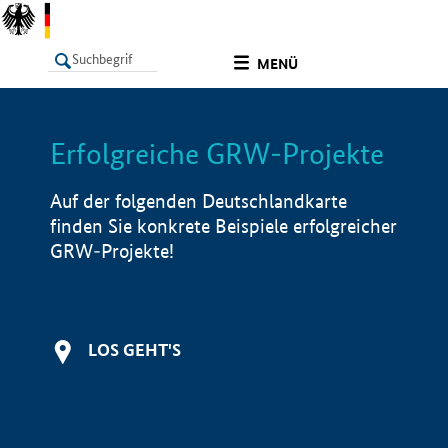
undefined
MENÜ
Erfolgreiche GRW-Projekte
LISTE
Filter
Info
Auf der folgenden Deutschlandkarte
finden Sie konkrete Beispiele erfolgreicher
GRW-Projekte!
LOS GEHT'S