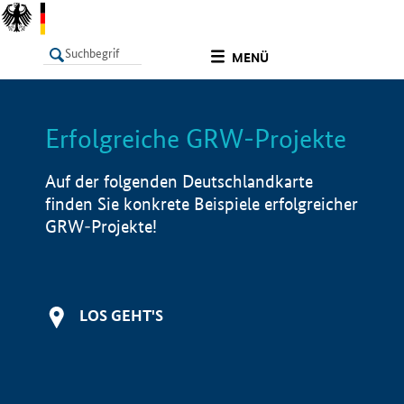
undefined
MENÜ
Erfolgreiche GRW-Projekte
LISTE
Filter
Info
Auf der folgenden Deutschlandkarte
finden Sie konkrete Beispiele erfolgreicher
GRW-Projekte!
LOS GEHT'S