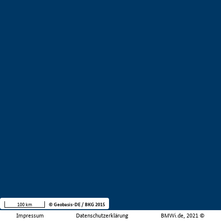
100 km
© Geobasis-DE / BKG 2015
Impressum
Datenschutzerklärung
BMWi.de, 2021 ©