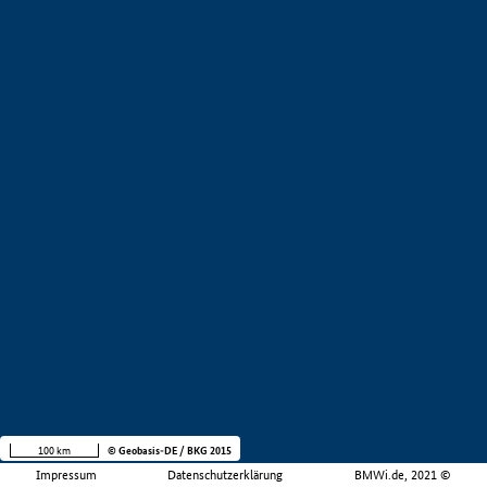
100 km
© Geobasis-DE / BKG 2015
Impressum
Datenschutzerklärung
BMWi.de, 2021 ©