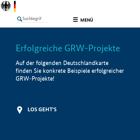
undefined
MENÜ
Erfolgreiche GRW-Projekte
LISTE
Filter
Info
Auf der folgenden Deutschlandkarte
finden Sie konkrete Beispiele erfolgreicher
GRW-Projekte!
LOS GEHT'S