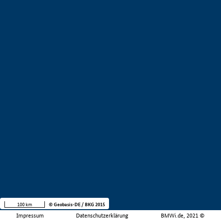
100 km
© Geobasis-DE / BKG 2015
Impressum
Datenschutzerklärung
BMWi.de, 2021 ©