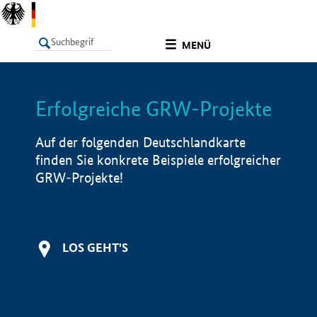
undefined
MENÜ
Erfolgreiche GRW-Projekte
LISTE
Filter
Info
Auf der folgenden Deutschlandkarte
finden Sie konkrete Beispiele erfolgreicher
GRW-Projekte!
LOS GEHT'S