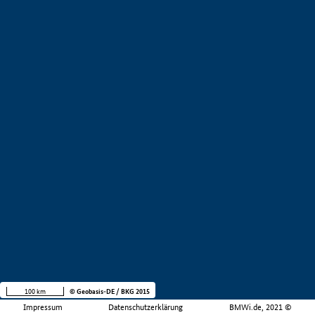
100 km
© Geobasis-DE / BKG 2015
Impressum
Datenschutzerklärung
BMWi.de, 2021 ©