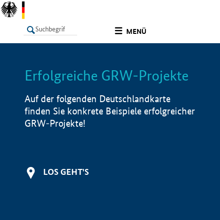
undefined
MENÜ
Erfolgreiche GRW-Projekte
LISTE
Filter
Info
Auf der folgenden Deutschlandkarte
finden Sie konkrete Beispiele erfolgreicher
GRW-Projekte!
LOS GEHT'S