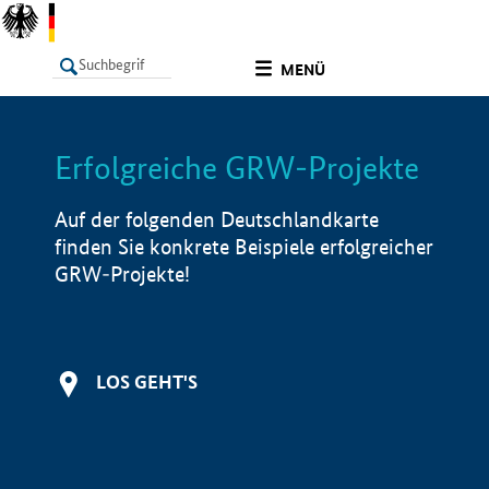
undefined
MENÜ
Erfolgreiche GRW-Projekte
LISTE
Filter
Info
Auf der folgenden Deutschlandkarte
finden Sie konkrete Beispiele erfolgreicher
GRW-Projekte!
LOS GEHT'S