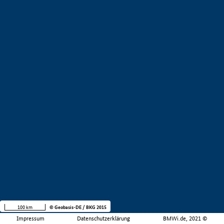
100 km
© Geobasis-DE / BKG 2015
Impressum
Datenschutzerklärung
BMWi.de, 2021 ©