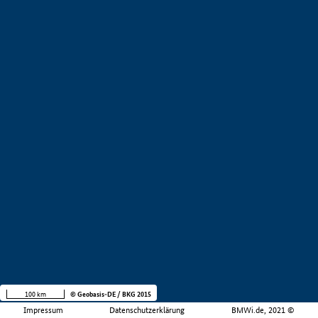
100 km
© Geobasis-DE / BKG 2015
Impressum
Datenschutzerklärung
BMWi.de, 2021 ©