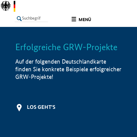
undefined
MENÜ
Erfolgreiche GRW-Projekte
LISTE
Filter
Info
Auf der folgenden Deutschlandkarte
finden Sie konkrete Beispiele erfolgreicher
GRW-Projekte!
LOS GEHT'S