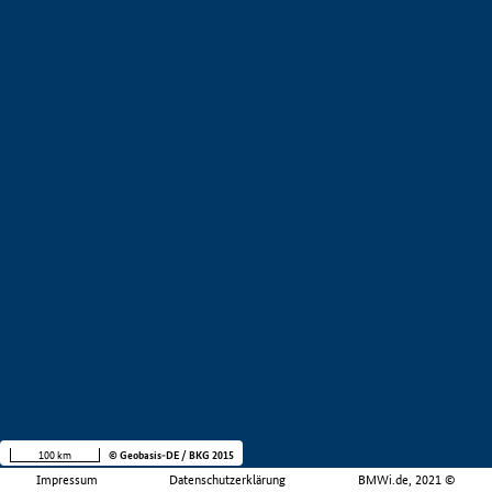
100 km
© Geobasis-DE / BKG 2015
Impressum
Datenschutzerklärung
BMWi.de, 2021 ©