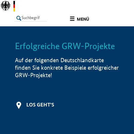
undefined
MENÜ
Erfolgreiche GRW-Projekte
LISTE
Filter
Info
Auf der folgenden Deutschlandkarte
finden Sie konkrete Beispiele erfolgreicher
GRW-Projekte!
LOS GEHT'S