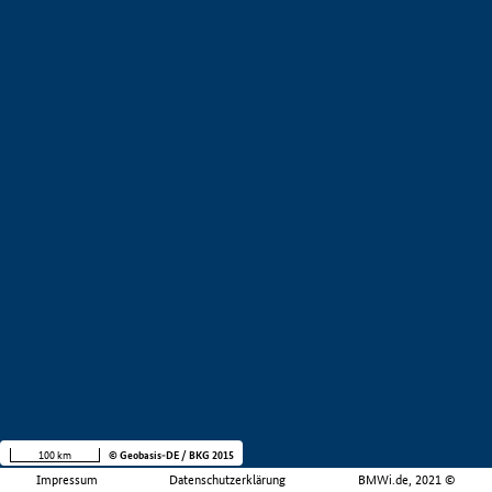
100 km
© Geobasis-DE / BKG 2015
Impressum
Datenschutzerklärung
BMWi.de, 2021 ©