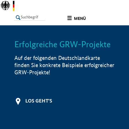
undefined
MENÜ
Erfolgreiche GRW-Projekte
LISTE
Filter
Info
Auf der folgenden Deutschlandkarte
finden Sie konkrete Beispiele erfolgreicher
GRW-Projekte!
LOS GEHT'S