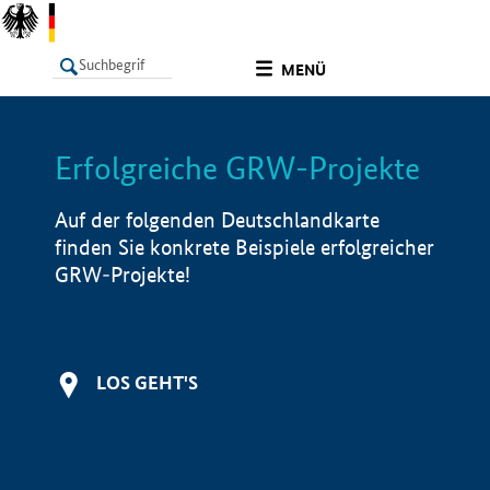
undefined
MENÜ
Erfolgreiche GRW-Projekte
LISTE
Filter
Info
Auf der folgenden Deutschlandkarte
finden Sie konkrete Beispiele erfolgreicher
GRW-Projekte!
LOS GEHT'S