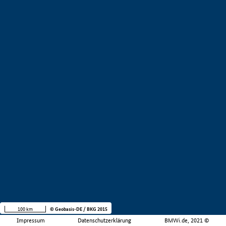
100 km
© Geobasis-DE / BKG 2015
Impressum
Datenschutzerklärung
BMWi.de, 2021 ©