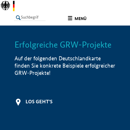
undefined
MENÜ
Erfolgreiche GRW-Projekte
LISTE
Filter
Info
Auf der folgenden Deutschlandkarte
finden Sie konkrete Beispiele erfolgreicher
GRW-Projekte!
LOS GEHT'S