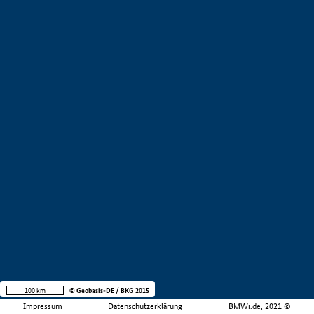
100 km
© Geobasis-DE / BKG 2015
Impressum
Datenschutzerklärung
BMWi.de, 2021 ©