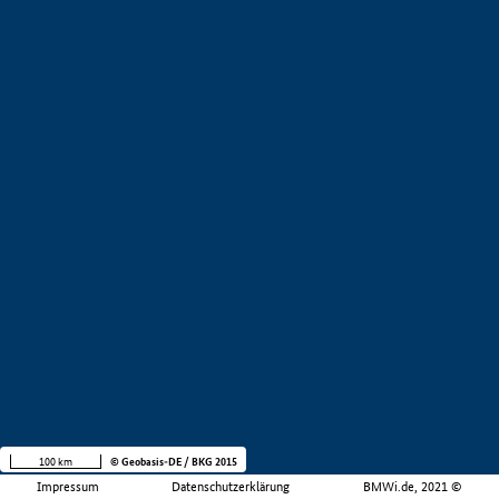
100 km
© Geobasis-DE / BKG 2015
Impressum
Datenschutzerklärung
BMWi.de, 2021 ©