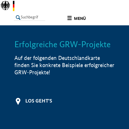
undefined
MENÜ
Erfolgreiche GRW-Projekte
LISTE
Filter
Info
Auf der folgenden Deutschlandkarte
finden Sie konkrete Beispiele erfolgreicher
GRW-Projekte!
LOS GEHT'S