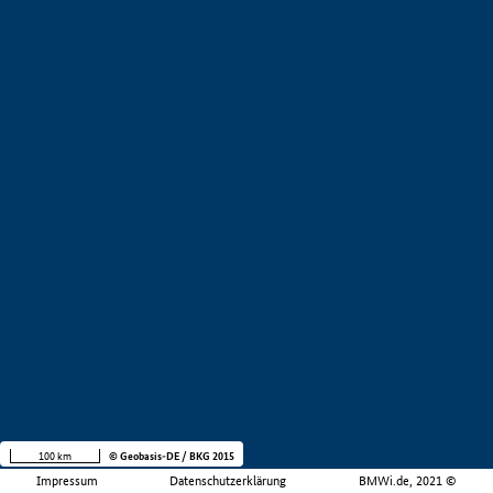
100 km
© Geobasis-DE / BKG 2015
Impressum
Datenschutzerklärung
BMWi.de, 2021 ©