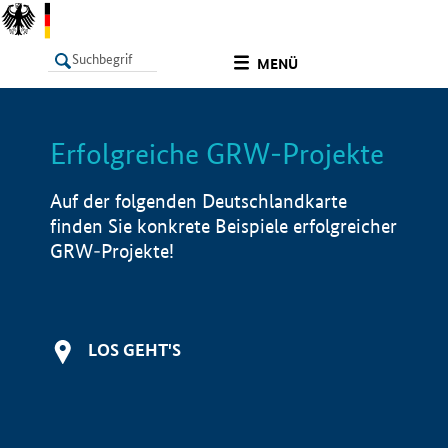
undefined
MENÜ
Erfolgreiche GRW-Projekte
LISTE
Filter
Info
Auf der folgenden Deutschlandkarte
finden Sie konkrete Beispiele erfolgreicher
GRW-Projekte!
LOS GEHT'S