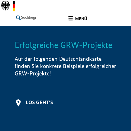
undefined
MENÜ
Erfolgreiche GRW-Projekte
LISTE
Filter
Info
Auf der folgenden Deutschlandkarte
finden Sie konkrete Beispiele erfolgreicher
GRW-Projekte!
LOS GEHT'S