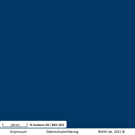
100 km
© Geobasis-DE / BKG 2015
Impressum
Datenschutzerklärung
BMWi.de, 2021 ©