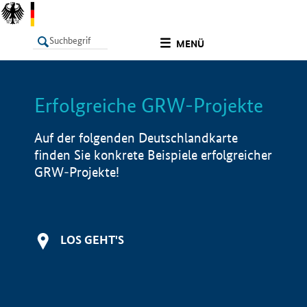
undefined
MENÜ
Erfolgreiche GRW-Projekte
LISTE
Filter
Info
Auf der folgenden Deutschlandkarte
finden Sie konkrete Beispiele erfolgreicher
GRW-Projekte!
LOS GEHT'S