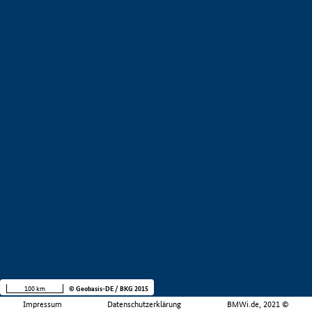
100 km
© Geobasis-DE / BKG 2015
Impressum
Datenschutzerklärung
BMWi.de, 2021 ©