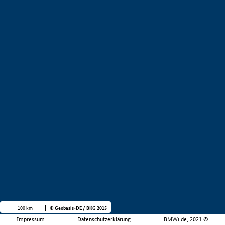
100 km
© Geobasis-DE / BKG 2015
Impressum
Datenschutzerklärung
BMWi.de, 2021 ©