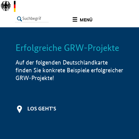
undefined
MENÜ
Erfolgreiche GRW-Projekte
LISTE
Filter
Info
Auf der folgenden Deutschlandkarte
finden Sie konkrete Beispiele erfolgreicher
GRW-Projekte!
LOS GEHT'S