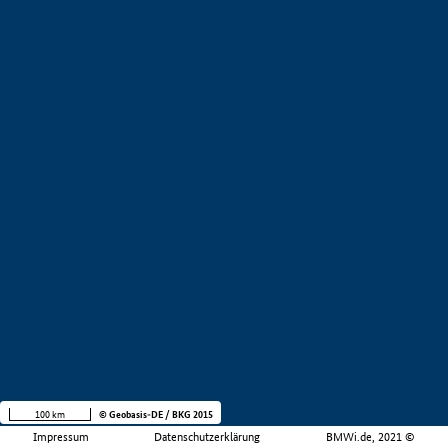
100 km
© Geobasis-DE / BKG 2015
Impressum
Datenschutzerklärung
BMWi.de, 2021 ©