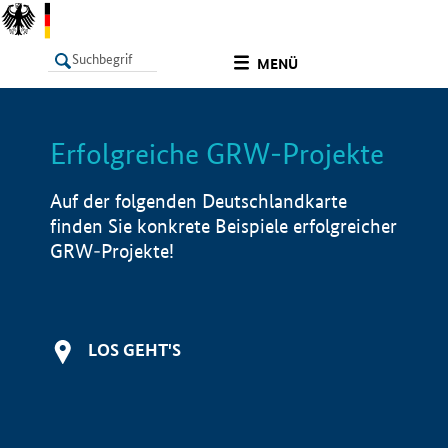
undefined
MENÜ
Erfolgreiche GRW-Projekte
LISTE
Filter
Info
Auf der folgenden Deutschlandkarte
finden Sie konkrete Beispiele erfolgreicher
GRW-Projekte!
LOS GEHT'S