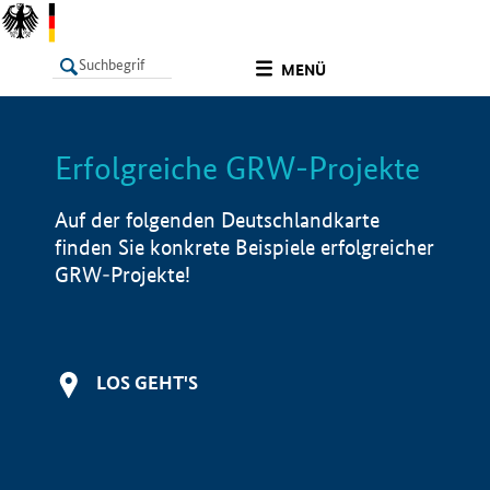
undefined
MENÜ
Erfolgreiche GRW-Projekte
LISTE
Filter
Info
Auf der folgenden Deutschlandkarte
finden Sie konkrete Beispiele erfolgreicher
GRW-Projekte!
LOS GEHT'S