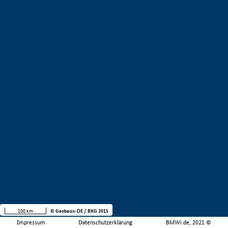
100 km
© Geobasis-DE / BKG 2015
Impressum
Datenschutzerklärung
BMWi.de, 2021 ©