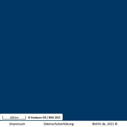
100 km
© Geobasis-DE / BKG 2015
Impressum
Datenschutzerklärung
BMWi.de, 2021 ©