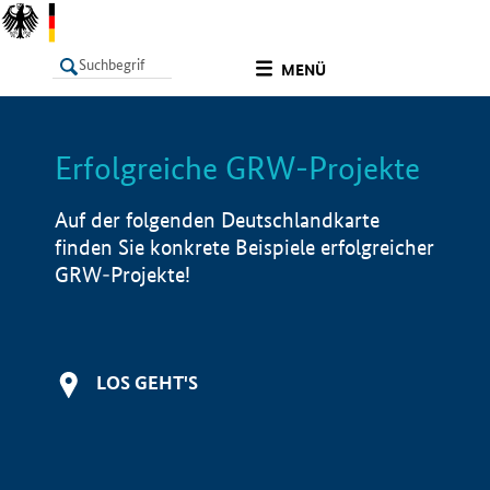
undefined
MENÜ
Erfolgreiche GRW-Projekte
LISTE
Filter
Info
Auf der folgenden Deutschlandkarte
finden Sie konkrete Beispiele erfolgreicher
GRW-Projekte!
LOS GEHT'S