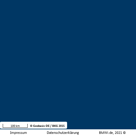
100 km
© Geobasis-DE / BKG 2015
Impressum
Datenschutzerklärung
BMWi.de, 2021 ©