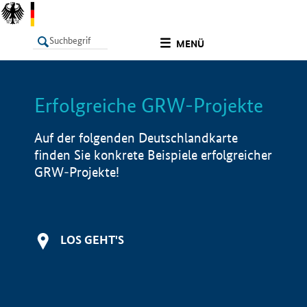
undefined
MENÜ
Erfolgreiche GRW-Projekte
LISTE
Filter
Info
Auf der folgenden Deutschlandkarte
finden Sie konkrete Beispiele erfolgreicher
GRW-Projekte!
LOS GEHT'S