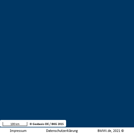
100 km
© Geobasis-DE / BKG 2015
Impressum
Datenschutzerklärung
BMWi.de, 2021 ©