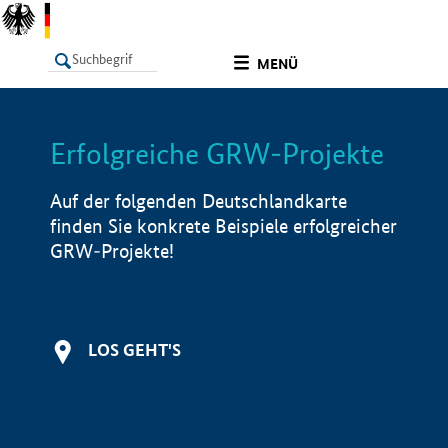
undefined
MENÜ
Erfolgreiche GRW-Projekte
LISTE
Filter
Info
Auf der folgenden Deutschlandkarte
finden Sie konkrete Beispiele erfolgreicher
GRW-Projekte!
LOS GEHT'S