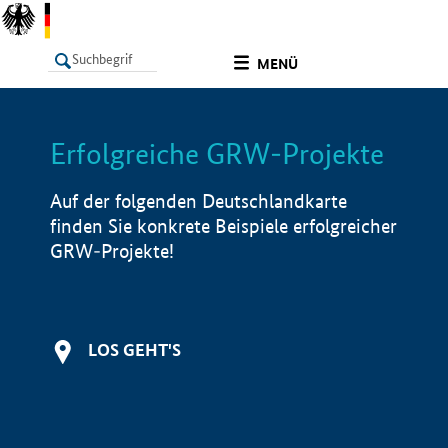
undefined
MENÜ
Erfolgreiche GRW-Projekte
LISTE
Filter
Info
Auf der folgenden Deutschlandkarte
finden Sie konkrete Beispiele erfolgreicher
GRW-Projekte!
LOS GEHT'S