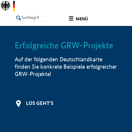
undefined
MENÜ
Erfolgreiche GRW-Projekte
LISTE
Filter
Info
Auf der folgenden Deutschlandkarte
finden Sie konkrete Beispiele erfolgreicher
GRW-Projekte!
LOS GEHT'S