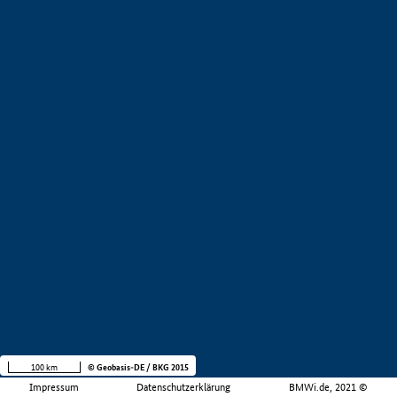
100 km
© Geobasis-DE / BKG 2015
Impressum
Datenschutzerklärung
BMWi.de, 2021 ©