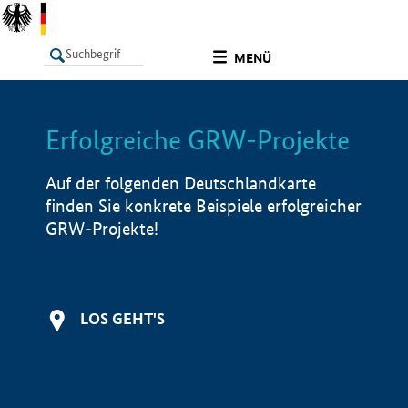
undefined
MENÜ
Erfolgreiche GRW-Projekte
LISTE
Filter
Info
Auf der folgenden Deutschlandkarte
finden Sie konkrete Beispiele erfolgreicher
GRW-Projekte!
LOS GEHT'S