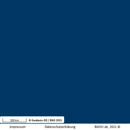
100 km
© Geobasis-DE / BKG 2015
Impressum
Datenschutzerklärung
BMWi.de, 2021 ©