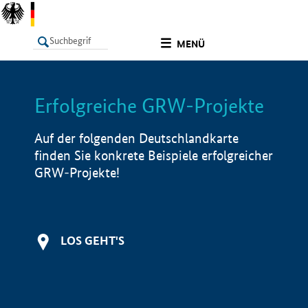
undefined
MENÜ
Erfolgreiche GRW-Projekte
LISTE
Filter
Info
Auf der folgenden Deutschlandkarte
finden Sie konkrete Beispiele erfolgreicher
GRW-Projekte!
LOS GEHT'S