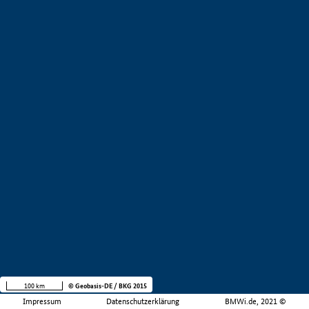
100 km
© Geobasis-DE / BKG 2015
Impressum
Datenschutzerklärung
BMWi.de, 2021 ©