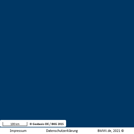
100 km
© Geobasis-DE / BKG 2015
Impressum
Datenschutzerklärung
BMWi.de, 2021 ©