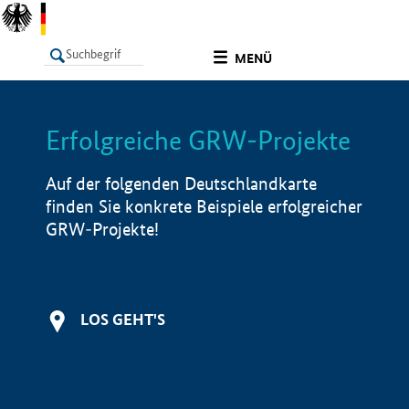
undefined
MENÜ
Erfolgreiche GRW-Projekte
LISTE
Filter
Info
Auf der folgenden Deutschlandkarte
finden Sie konkrete Beispiele erfolgreicher
GRW-Projekte!
LOS GEHT'S