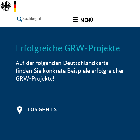
undefined
MENÜ
Erfolgreiche GRW-Projekte
LISTE
Filter
Info
Auf der folgenden Deutschlandkarte
finden Sie konkrete Beispiele erfolgreicher
GRW-Projekte!
LOS GEHT'S