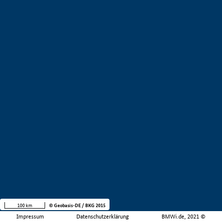
100 km
© Geobasis-DE / BKG 2015
Impressum
Datenschutzerklärung
BMWi.de, 2021 ©