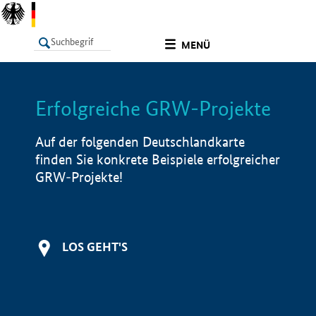
undefined
MENÜ
Erfolgreiche GRW-Projekte
LISTE
Filter
Info
Auf der folgenden Deutschlandkarte
finden Sie konkrete Beispiele erfolgreicher
GRW-Projekte!
LOS GEHT'S