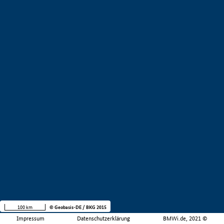
100 km
© Geobasis-DE / BKG 2015
Impressum
Datenschutzerklärung
BMWi.de, 2021 ©