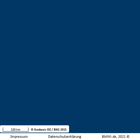
100 km
© Geobasis-DE / BKG 2015
Impressum
Datenschutzerklärung
BMWi.de, 2021 ©