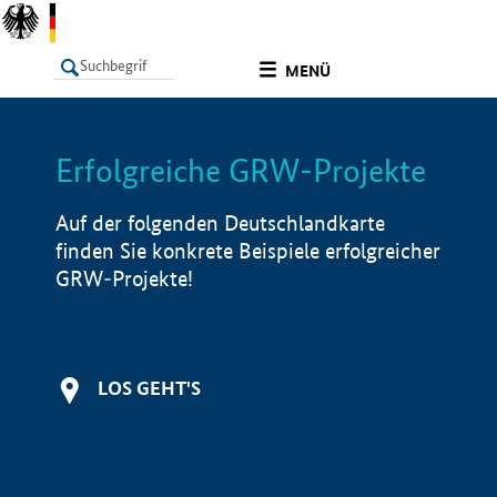
undefined
MENÜ
Erfolgreiche GRW-Projekte
LISTE
Filter
Info
Auf der folgenden Deutschlandkarte
finden Sie konkrete Beispiele erfolgreicher
GRW-Projekte!
LOS GEHT'S