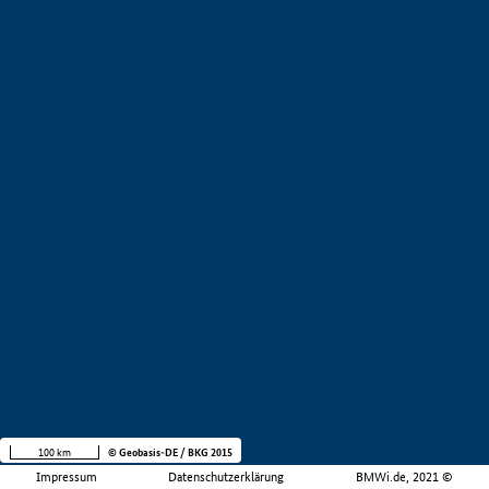
100 km
© Geobasis-DE / BKG 2015
Impressum
Datenschutzerklärung
BMWi.de, 2021 ©