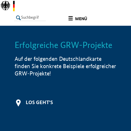
undefined
MENÜ
Erfolgreiche GRW-Projekte
LISTE
Filter
Info
Auf der folgenden Deutschlandkarte
finden Sie konkrete Beispiele erfolgreicher
GRW-Projekte!
LOS GEHT'S