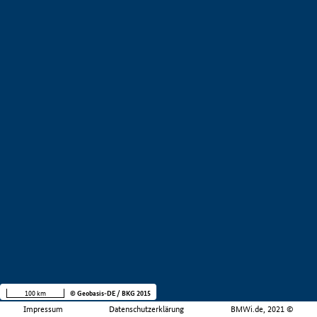
100 km
© Geobasis-DE / BKG 2015
Impressum
Datenschutzerklärung
BMWi.de, 2021 ©