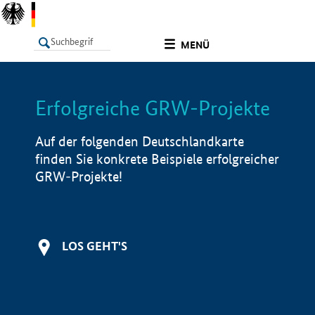
undefined
MENÜ
Erfolgreiche GRW-Projekte
LISTE
Filter
Info
Auf der folgenden Deutschlandkarte
finden Sie konkrete Beispiele erfolgreicher
GRW-Projekte!
LOS GEHT'S