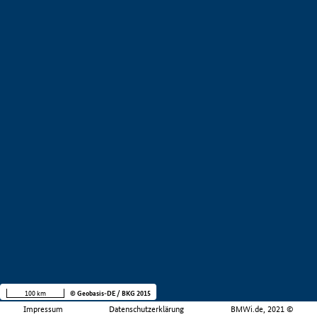
100 km
© Geobasis-DE / BKG 2015
Impressum
Datenschutzerklärung
BMWi.de, 2021 ©