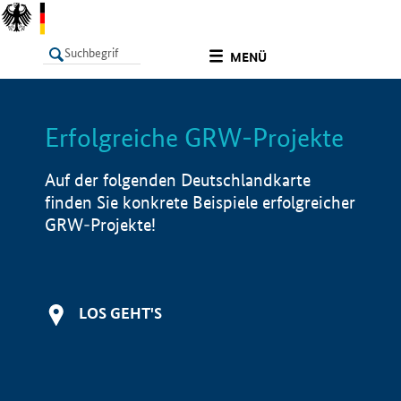
undefined
MENÜ
Erfolgreiche GRW-Projekte
LISTE
Filter
Info
Auf der folgenden Deutschlandkarte
finden Sie konkrete Beispiele erfolgreicher
GRW-Projekte!
LOS GEHT'S