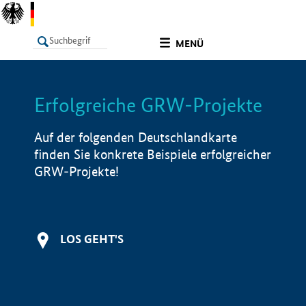
undefined
MENÜ
Erfolgreiche GRW-Projekte
LISTE
Filter
Info
Auf der folgenden Deutschlandkarte
finden Sie konkrete Beispiele erfolgreicher
GRW-Projekte!
LOS GEHT'S