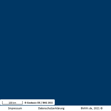
100 km
© Geobasis-DE / BKG 2015
Impressum
Datenschutzerklärung
BMWi.de, 2021 ©