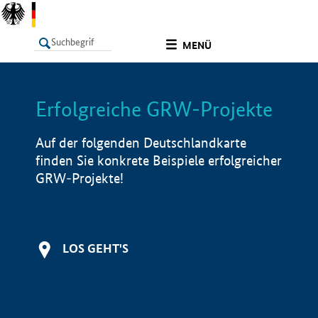
undefined
MENÜ
Erfolgreiche GRW-Projekte
LISTE
Filter
Info
Auf der folgenden Deutschlandkarte
finden Sie konkrete Beispiele erfolgreicher
GRW-Projekte!
LOS GEHT'S