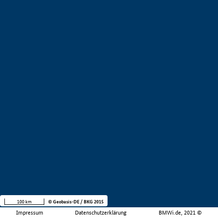
100 km
© Geobasis-DE / BKG 2015
Impressum
Datenschutzerklärung
BMWi.de, 2021 ©