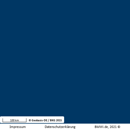
100 km
© Geobasis-DE / BKG 2015
Impressum
Datenschutzerklärung
BMWi.de, 2021 ©