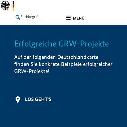
undefined
MENÜ
Erfolgreiche GRW-Projekte
LISTE
Filter
Info
Auf der folgenden Deutschlandkarte
finden Sie konkrete Beispiele erfolgreicher
GRW-Projekte!
LOS GEHT'S