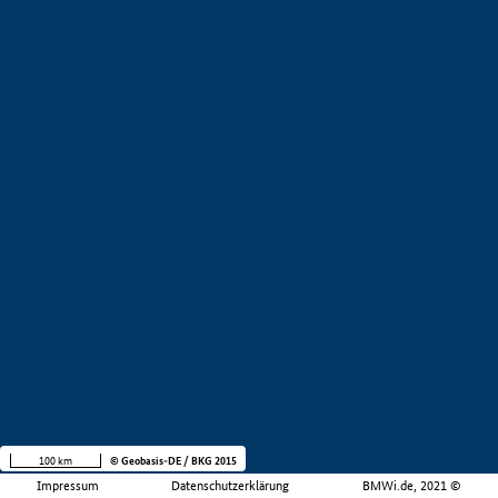
100 km
© Geobasis-DE / BKG 2015
Impressum
Datenschutzerklärung
BMWi.de, 2021 ©