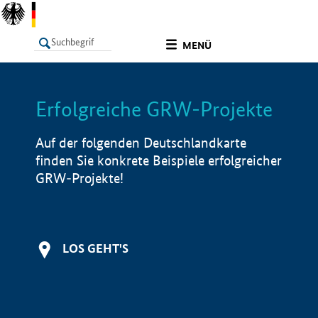
undefined
MENÜ
Erfolgreiche GRW-Projekte
LISTE
Filter
Info
Auf der folgenden Deutschlandkarte
finden Sie konkrete Beispiele erfolgreicher
GRW-Projekte!
LOS GEHT'S