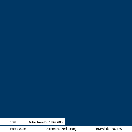
100 km
© Geobasis-DE / BKG 2015
Impressum
Datenschutzerklärung
BMWi.de, 2021 ©