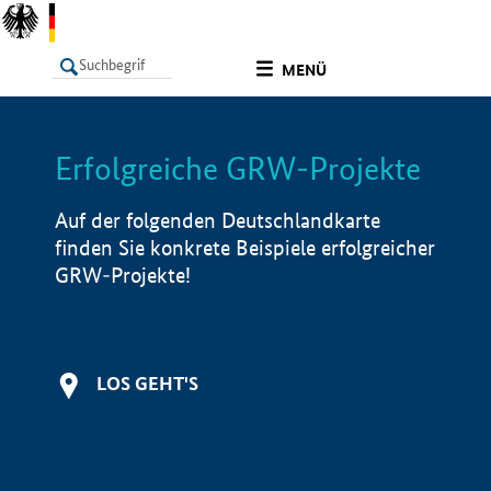
undefined
MENÜ
Erfolgreiche GRW-Projekte
LISTE
Filter
Info
Auf der folgenden Deutschlandkarte
finden Sie konkrete Beispiele erfolgreicher
GRW-Projekte!
LOS GEHT'S