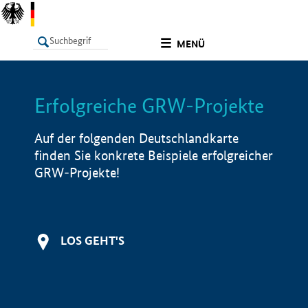
undefined
MENÜ
Erfolgreiche GRW-Projekte
LISTE
Filter
Info
Auf der folgenden Deutschlandkarte
finden Sie konkrete Beispiele erfolgreicher
GRW-Projekte!
LOS GEHT'S