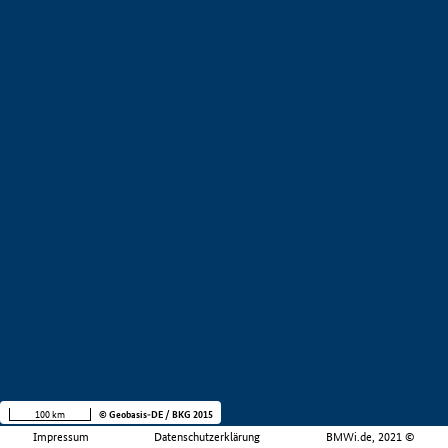
100 km
© Geobasis-DE / BKG 2015
Impressum
Datenschutzerklärung
BMWi.de, 2021 ©