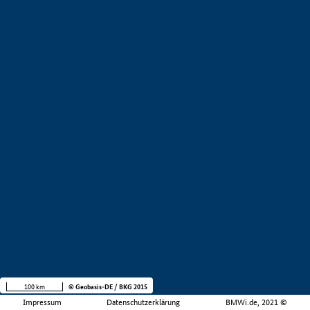
100 km
© Geobasis-DE / BKG 2015
Impressum
Datenschutzerklärung
BMWi.de, 2021 ©