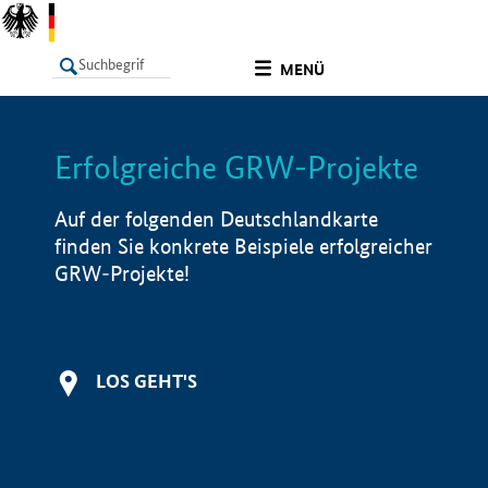
undefined
MENÜ
Erfolgreiche GRW-Projekte
LISTE
Filter
Info
Auf der folgenden Deutschlandkarte
finden Sie konkrete Beispiele erfolgreicher
GRW-Projekte!
LOS GEHT'S