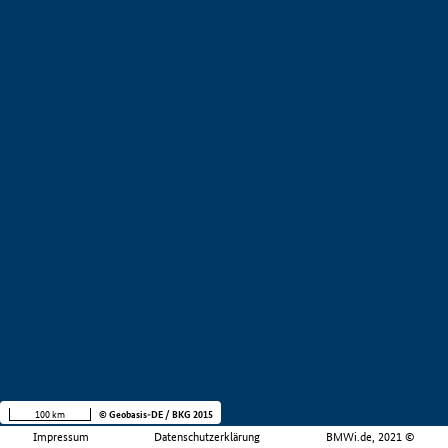
100 km
© Geobasis-DE / BKG 2015
Impressum
Datenschutzerklärung
BMWi.de, 2021 ©