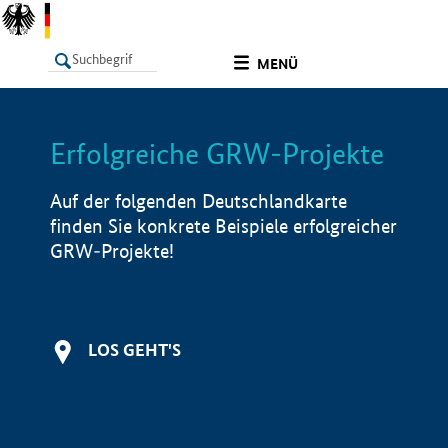
undefined
MENÜ
Erfolgreiche GRW-Projekte
LISTE
Filter
Info
Auf der folgenden Deutschlandkarte
finden Sie konkrete Beispiele erfolgreicher
GRW-Projekte!
LOS GEHT'S