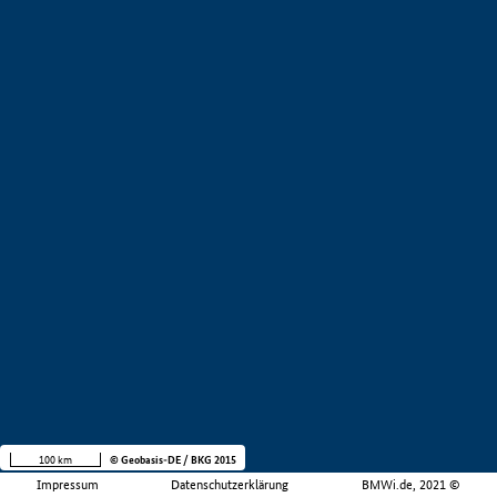
100 km
© Geobasis-DE / BKG 2015
Impressum
Datenschutzerklärung
BMWi.de, 2021 ©