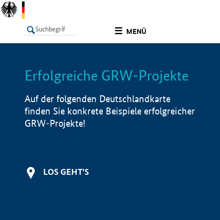
undefined
MENÜ
Erfolgreiche GRW-Projekte
LISTE
Filter
Info
Auf der folgenden Deutschlandkarte
finden Sie konkrete Beispiele erfolgreicher
GRW-Projekte!
LOS GEHT'S