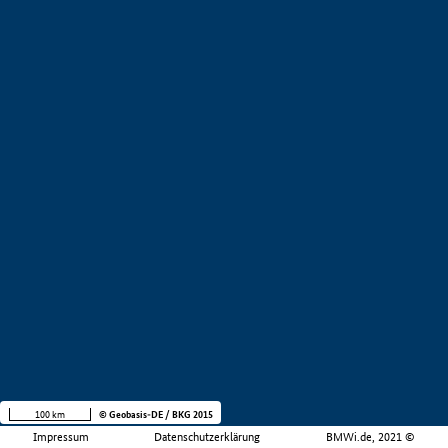
100 km
© Geobasis-DE / BKG 2015
Impressum
Datenschutzerklärung
BMWi.de, 2021 ©