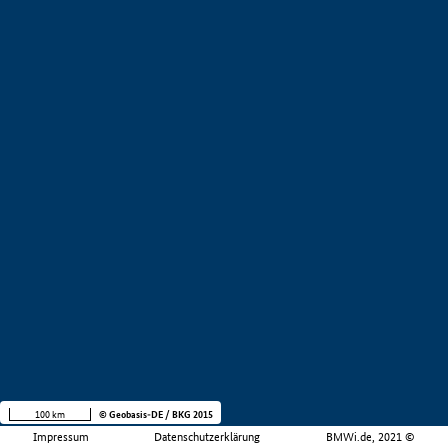
100 km
© Geobasis-DE / BKG 2015
Impressum
Datenschutzerklärung
BMWi.de, 2021 ©