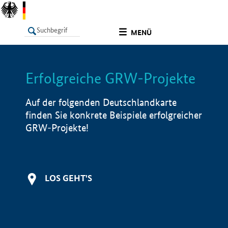
undefined
MENÜ
Erfolgreiche GRW-Projekte
LISTE
Filter
Info
Auf der folgenden Deutschlandkarte
finden Sie konkrete Beispiele erfolgreicher
GRW-Projekte!
LOS GEHT'S