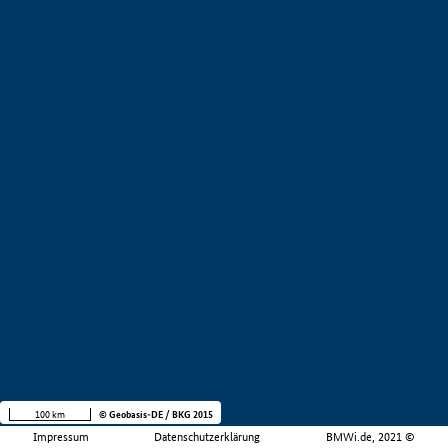
100 km
© Geobasis-DE / BKG 2015
Impressum
Datenschutzerklärung
BMWi.de, 2021 ©