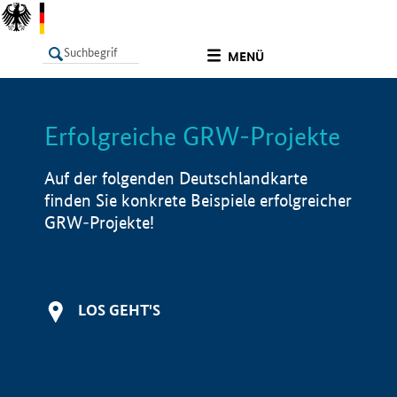
undefined
MENÜ
Erfolgreiche GRW-Projekte
LISTE
Filter
Info
Auf der folgenden Deutschlandkarte
finden Sie konkrete Beispiele erfolgreicher
GRW-Projekte!
LOS GEHT'S