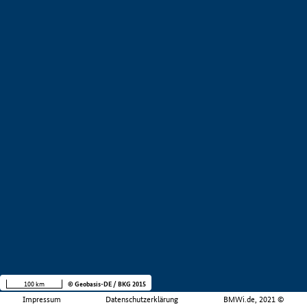
100 km
© Geobasis-DE / BKG 2015
Impressum
Datenschutzerklärung
BMWi.de, 2021 ©