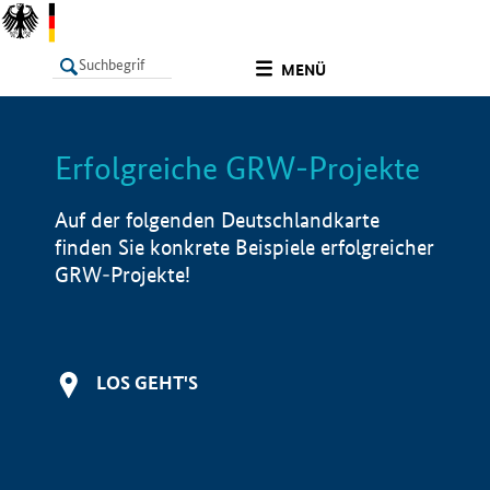
undefined
MENÜ
Erfolgreiche GRW-Projekte
LISTE
Filter
Info
Auf der folgenden Deutschlandkarte
finden Sie konkrete Beispiele erfolgreicher
GRW-Projekte!
LOS GEHT'S