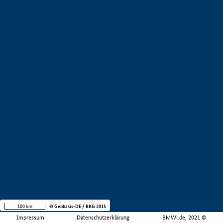
100 km
© Geobasis-DE / BKG 2015
Impressum
Datenschutzerklärung
BMWi.de, 2021 ©