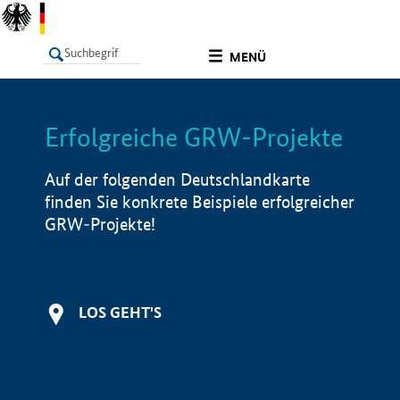
undefined
MENÜ
Erfolgreiche GRW-Projekte
LISTE
Filter
Info
Auf der folgenden Deutschlandkarte
finden Sie konkrete Beispiele erfolgreicher
GRW-Projekte!
LOS GEHT'S