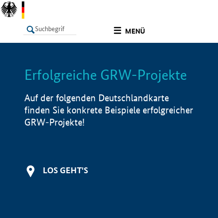
undefined
MENÜ
Erfolgreiche GRW-Projekte
LISTE
Filter
Info
Auf der folgenden Deutschlandkarte
finden Sie konkrete Beispiele erfolgreicher
GRW-Projekte!
LOS GEHT'S