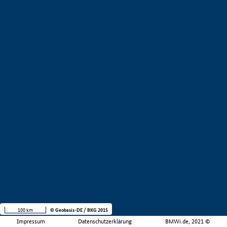
100 km
© Geobasis-DE / BKG 2015
Impressum
Datenschutzerklärung
BMWi.de, 2021 ©