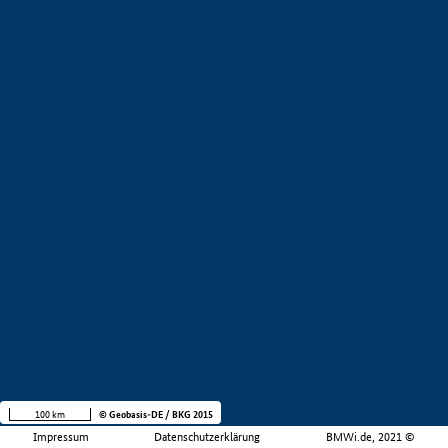
100 km
© Geobasis-DE / BKG 2015
Impressum
Datenschutzerklärung
BMWi.de, 2021 ©