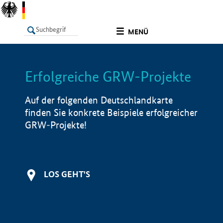
undefined
MENÜ
Erfolgreiche GRW-Projekte
LISTE
Filter
Info
Auf der folgenden Deutschlandkarte
finden Sie konkrete Beispiele erfolgreicher
GRW-Projekte!
LOS GEHT'S