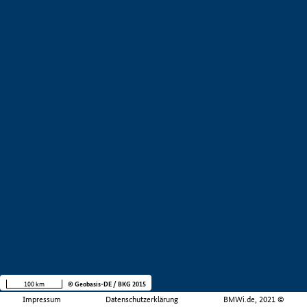
100 km
© Geobasis-DE / BKG 2015
Impressum
Datenschutzerklärung
BMWi.de, 2021 ©