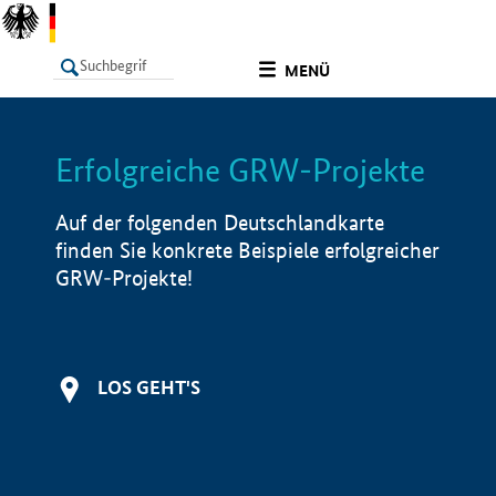
undefined
MENÜ
Erfolgreiche GRW-Projekte
LISTE
Filter
Info
Auf der folgenden Deutschlandkarte
finden Sie konkrete Beispiele erfolgreicher
GRW-Projekte!
LOS GEHT'S