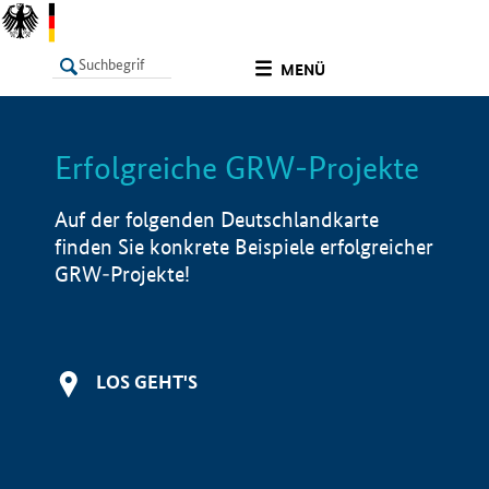
undefined
MENÜ
Erfolgreiche GRW-Projekte
LISTE
Filter
Info
Auf der folgenden Deutschlandkarte
finden Sie konkrete Beispiele erfolgreicher
GRW-Projekte!
LOS GEHT'S