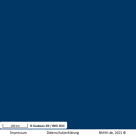
100 km
© Geobasis-DE / BKG 2015
Impressum
Datenschutzerklärung
BMWi.de, 2021 ©